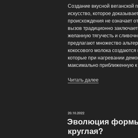
Создание вкусной веганской 
искусство, которое доказывает
происхождения не означает о
вызов традиционно заключаетс
желанную тягучесть и сливоч
предлагают множество альтер
кокосового молока создаются
которые при нагревании демо
максимально приближенную к 
Читать далее
«Веганская
пицца:
Как
создать
вкус
ОПУБЛИКОВАНО
20.10.2022
без
Эволюция формы
животных
круглая?
продуктов»