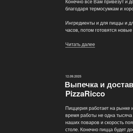
Конечно все Вам привезут и д
благодаря термосумкам и хор
Ингредиенты и для пиццы и дл
часов, потом готовятся новые
Читать далее
«PizzaRicco
—
Доставка
пиццы»
ОПУБЛИКОВАНО
12.09.2025
Выпечка и достав
PizzaRicco
Пиццерия работает на рынке и
время работы не одна тысяча
наших поваров и скорость по
столе. Конечно пицца будет д