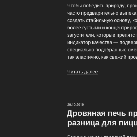
Чтобы победить природу, прои
часто предварительно выпека
создать стабильную основу, к
более густыми и концентриро
загустители, которые препят
индикатор качества — подвер
специально подобранные смес
так эластично, как свежий про
Читать далее
«Замороженная
пицца:
Наука
быстрого
питания»
ОПУБЛИКОВАНО
20.10.2019
Дровяная печь пр
разница для пиц