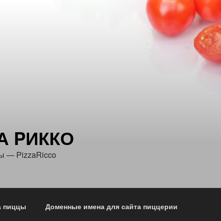
А PИККО
ы — PizzaRicco
а пиццы
Доменные имена для сайта пиццерии