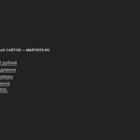
ЫХ САЙТОВ — MARTSITE.RU
2 рублей
 домена
ерверы
енов
 SSL