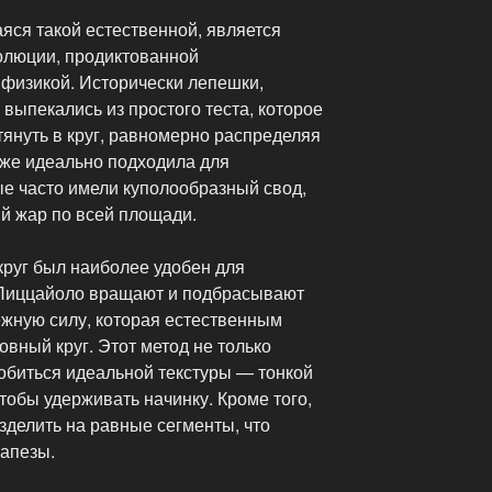
яся такой естественной, является
олюции, продиктованной
 физикой. Исторически лепешки,
выпекались из простого теста, которое
стянуть в круг, равномерно распределяя
кже идеально подходила для
ые часто имели куполообразный свод,
 жар по всей площади.
 круг был наиболее удобен для
 Пиццайоло вращают и подбрасывают
ежную силу, которая естественным
овный круг. Этот метод не только
обиться идеальной текстуры — тонкой
чтобы удерживать начинку. Кроме того,
зделить на равные сегменты, что
рапезы.