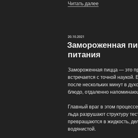
Читать далее
«Эволюция
формы:
Почему
пицца
круглая?»
ОПУБЛИКОВАНО
20.10.2021
Замороженная пи
питания
Замороженная пицца — это пр
встречается с точной наукой. 
после нескольких минут в дух
блюдо, отдаленно напоминаю
Главный враг в этом процесс
льда разрушают структуру тес
превращаются в жидкость, де
водянистой.