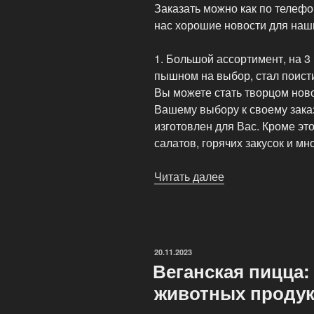
Заказать можно как по телефон
нас хорошие новости для наш
1. Большой ассортимент, на 3 
пышном на выбор, стал поист
Вы можете стать творцом ново
Вашему выбору к своему заказ
изготовлен для Вас. Кроме эт
салатов, горячих закусок и мно
Читать далее
«Выпечка
и
доставка
пиццы
от
ОПУБЛИКОВАНО
20.11.2023
PizzaRicco»
Веганская пицца: 
животных проду