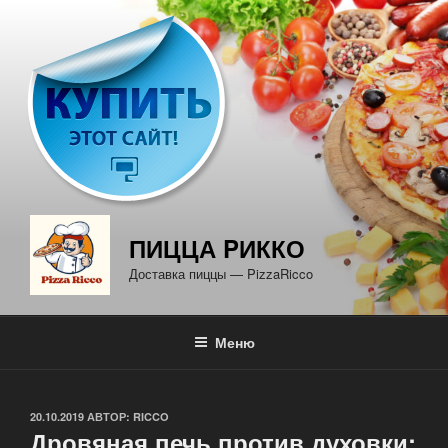
Перейти
к
содержимому
ПИЦЦА PИККО
Доставка пиццы — PizzaRicco
Меню
ОПУБЛИКОВАНО
20.10.2019
АВТОР:
RICCO
Дровяная печь против духовки: