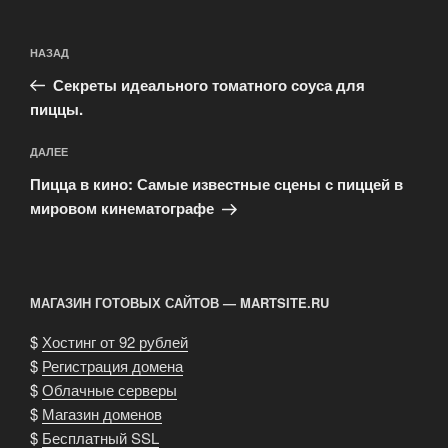
Навигация
Предыдущая
НАЗАД
по
запись:
записям
Секреты идеального томатного соуса для
пиццы.
Следующая
ДАЛЕЕ
запись
Пицца в кино: Самые известные сцены с пиццей в
мировом кинематографе
МАГАЗИН ГОТОВЫХ САЙТОВ — MARTSITE.RU
$
Хостинг от 92 рублей
$
Регистрация домена
$
Облачные серверы
$
Магазин доменов
$
Бесплатный SSL