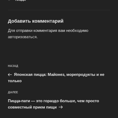
Добавить комментарий
Для отправки комментария вам необходимо
авторизоваться
.
Навигация
Предыдущая
НАЗАД
по
запись:
записям
Японская пицца: Майонез, морепродукты и не
только
Следующая
ДАЛЕЕ
запись
Пицца-пати — это гораздо больше, чем просто
совместный прием пищи