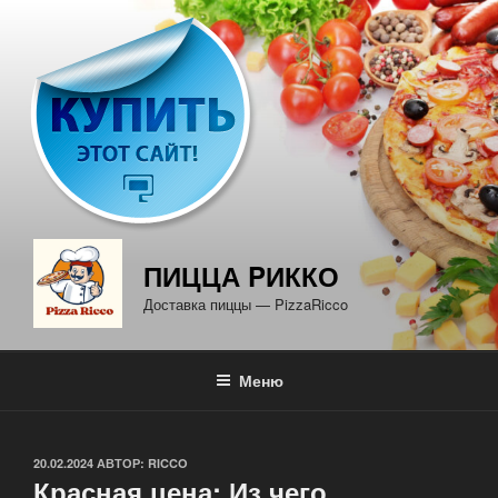
Перейти
к
содержимому
ПИЦЦА PИККО
Доставка пиццы — PizzaRicco
Меню
ОПУБЛИКОВАНО
20.02.2024
АВТОР:
RICCO
Красная цена: Из чего