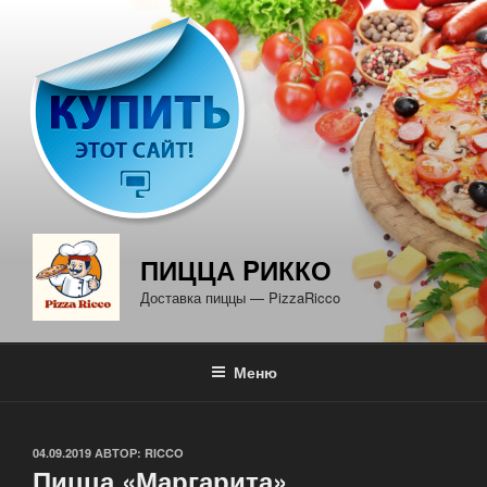
Перейти
к
содержимому
ПИЦЦА PИККО
Доставка пиццы — PizzaRicco
Меню
ОПУБЛИКОВАНО
04.09.2019
АВТОР:
RICCO
Пицца «Маргарита»