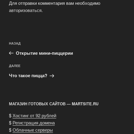
Для отправки комментария вам необходимо
авторизоваться
.
Навигация
Предыдущая
НАЗАД
по
запись:
записям
Открытие мини-пиццерии
Следующая
ДАЛЕЕ
запись
Что такое пицца?
МАГАЗИН ГОТОВЫХ САЙТОВ — MARTSITE.RU
$
Хостинг от 92 рублей
$
Регистрация домена
$
Облачные серверы