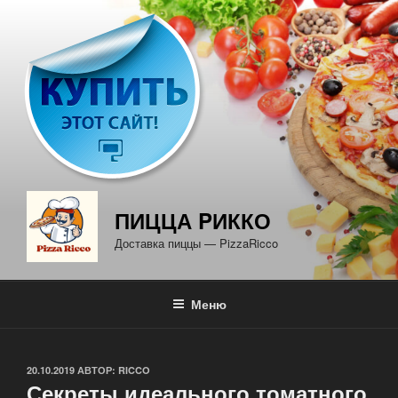
Перейти
к
содержимому
ПИЦЦА PИККО
Доставка пиццы — PizzaRicco
Меню
ОПУБЛИКОВАНО
20.10.2019
АВТОР:
RICCO
Секреты идеального томатного