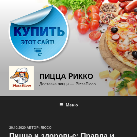
Перейти
к
содержимому
ПИЦЦА PИККО
Доставка пиццы — PizzaRicco
Меню
ОПУБЛИКОВАНО
20.10.2020
АВТОР:
RICCO
Пицца и здоровье: Правда и